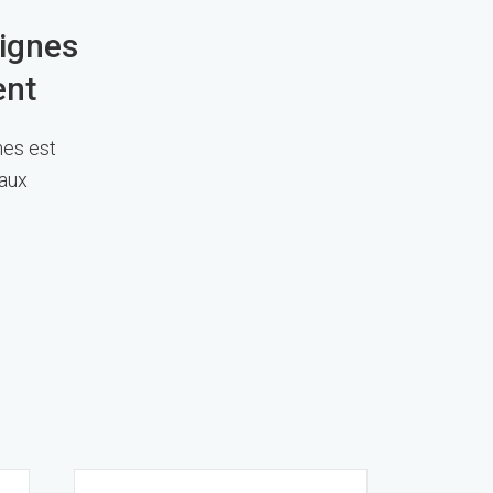
 signes
ent
mes est
 aux